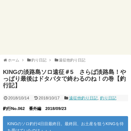
ホーム
釣り日記
遠征他釣り日記
KINGの淡路島ソロ遠征＃5 さらば淡路島！や
っぱり最後はドタバタで終わるのね！の巻【釣
行記】
2018/10/14
2018/10/17
遠征他釣り日記
,
釣り日記
釣行No.062 番外編
2018/09/23
KINGのソロ釣行4日目最終日。最終回、お土産を狙うKINGを待
ち受けていたのは・・・