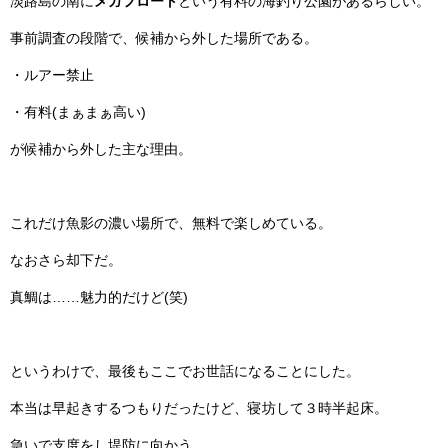
淡路島の南に
メガフロート
という有料の海釣り公園があるらしい。
事前調査の段階で、候補から外した場所である。
・ルアー禁止
・有料(まぁまぁ高い)
が候補から外した主な理由。
これだけ魚影の濃い場所で、無料で楽しめている。
なおさら却下だ。
真鯛は……魅力的だけど(笑)
というわけで、最後もここでお世話になることにした。
本当は早起きするつもりだったけど、寝坊して３時半起床。
急いで支度をし堤防に向かう。