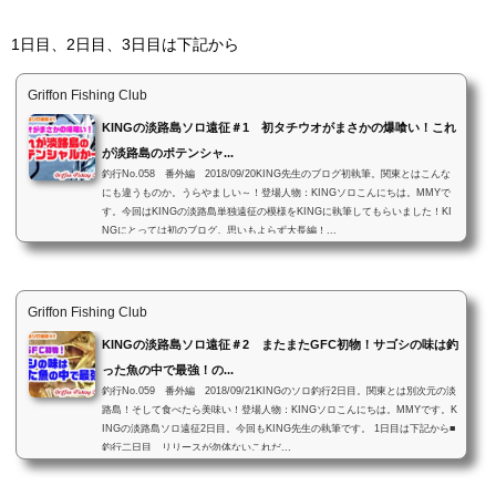
1日目、2日目、3日目は下記から
Griffon Fishing Club
KINGの淡路島ソロ遠征＃1 初タチウオがまさかの爆喰い！これ
が淡路島のポテンシャ...
釣行No.058 番外編 2018/09/20KING先生のブログ初執筆。関東とはこんな
にも違うものか。うらやましい～！登場人物：KINGソロこんにちは。MMYで
す。今回はKINGの淡路島単独遠征の模様をKINGに執筆してもらいました！KI
NGにとっては初のブログ。思いもよらず大長編！...
Griffon Fishing Club
KINGの淡路島ソロ遠征＃2 またまたGFC初物！サゴシの味は釣
った魚の中で最強！の...
釣行No.059 番外編 2018/09/21KINGのソロ釣行2日目。関東とは別次元の淡
路島！そして食べたら美味い！登場人物：KINGソロこんにちは。MMYです。K
INGの淡路島ソロ遠征2日目。今回もKING先生の執筆です。 1日目は下記から■
釣行二日目 リリースが勿体ないこれだ...