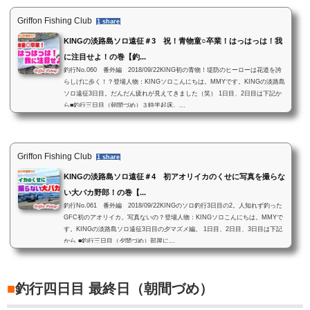
Griffon Fishing Club
1 share
KINGの淡路島ソロ遠征＃3 祝！青物童○卒業！はっはっは！我
に注目せよ！の巻【釣...
釣行No.060 番外編 2018/09/22KING初の青物！堤防のヒーローは花道を誇
らしげに歩く！？登場人物：KINGソロこんにちは。MMYです。KINGの淡路島
ソロ遠征3日目。だんだん疲れが見えてきました（笑） 1日目、2日目は下記か
ら■釣行三日目（朝間づめ）３時半起床。...
Griffon Fishing Club
1 share
KINGの淡路島ソロ遠征＃4 初アオリイカのくせに写真を撮らな
い大バカ野郎！の巻【...
釣行No.061 番外編 2018/09/22KINGのソロ釣行3日目の2。人知れず釣った
GFC初のアオリイカ。写真ないの？登場人物：KINGソロこんにちは。MMYで
す。KINGの淡路島ソロ遠征3日目の夕マズメ編。 1日目、2日目、3日目は下記
から ■釣行三日目（夕間づめ）部屋に...
■
釣行四日目 最終日（朝間づめ）