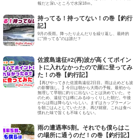
報だと深いところで水深18ｍ。
持ってる！持ってない！の巻【釣行
記】
9月の長雨。降ったり止んだりを繰り返し、最終的
に"持ってる"のは誰だ？
佐渡島遠征#2(再)波が高くてポイン
トに入れなかったので崖に登ってみ
た！の巻【釣行記】
【再びやってきた佐渡島遠征2日目。雨は止めども波
の影響強し。】今日は朝から大雨の予報。最初から
無理して早朝に釣りに出ないことは決めていた。そ
のため、遠征では稀にみるゆっくりした朝だ。午後
からは雨は降らないらしい。まずはカップラーメン
を朝ごはんとしていただき、再び就寝。これは食べ
慣れた味で旨くも不味くもない。
雨の遭遇率5割。それでも僕らはこ
の場所に通うのだ！の巻【釣行記】