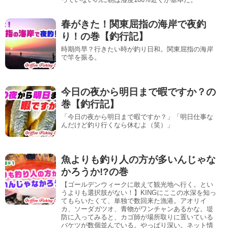
春がきた！関東屈指の海岸で夜釣
り！の巻【釣行記】
時期尚早？行きたい時が釣り日和。関東屈指の海岸
で竿を振る。
今日の夜から明日まで暇ですか？の
巻【釣行記】
「今日の夜から明日まで暇ですか？」「明日仕事な
んだけど釣り行くなら休むよ（笑）」
魚よりも釣り人の方が多いんじゃな
かろうか!?の巻
【ゴールデンウィークに敢えて観光地へ行く。とい
うよりも選択肢がない！】KINGにここの水深を知っ
てもらいたくて、単独で数回来た漁港。アオリイ
カ、ソーダガツオ、青物がワンチャンあるかな。堤
防に入ってみると、カゴ師が場所取りに置いている
バケツが数個並んでいる。やっぱり深い。ネット情