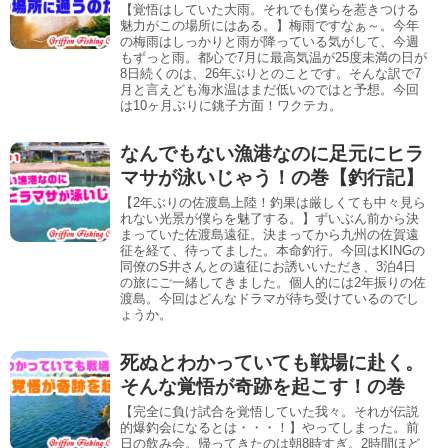
【覚悟はしていた大雨。それでも僕らを惹きつける
魅力がこの場所にはある。】梅雨ですなぁ～。今年
の梅雨はしっかりと雨が降っている気がして、今週
もずっと雨。都心で7月に最高気温が25度未満の日が
8日続くのは、26年ぶりとのことです。そんな訳で7
月と言えども海水温はまだ低いのではと予想。今回
は10ヶ月ぶりに銚子方面！ワクテカ。
なんでもない漁港なのに足元にヒラ
マサが泳いじゃう！の巻【釣行記】
【2年ぶりの佐渡島上陸！釣果は厳しくても中々見ら
れない光景が僕らを魅了する。】ずいぶん前から決
まっていた佐渡島遠征。決まってから九州の佐賀遠
征を経て、待ってました。本命釣行。今回はKINGの
同僚のS井さんとの遠征にお誘いいただき、3泊4日
の旅にご一緒してきました。個人的には2年振りの佐
渡島。今回はどんなドラマが待ち受けているのでし
ょうか。
死ぬとわかっていても戦場に赴く。
そんな覚悟が奇跡を起こす！の巻
【完全に負け試合を覚悟していた我々。それが伝説
的爆釣会になるとは・・・！】やってしまった。前
日の飲み会。帰ってきたのは朝8時すぎ。2時間ほど