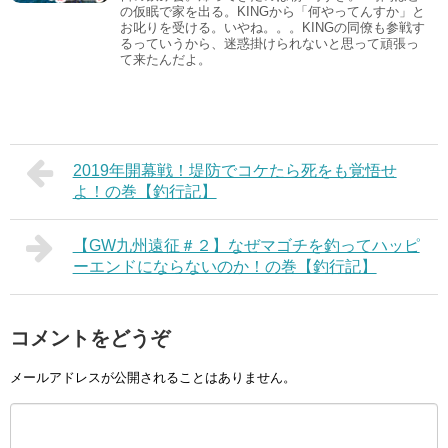
の仮眠で家を出る。KINGから「何やってんすか」と
お叱りを受ける。いやね。。。KINGの同僚も参戦す
るっていうから、迷惑掛けられないと思って頑張っ
て来たんだよ。
2019年開幕戦！堤防でコケたら死をも覚悟せ
よ！の巻【釣行記】
【GW九州遠征＃２】なぜマゴチを釣ってハッピ
ーエンドにならないのか！の巻【釣行記】
コメントをどうぞ
メールアドレスが公開されることはありません。