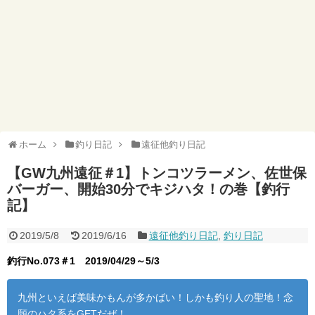
ホーム
釣り日記
遠征他釣り日記
【GW九州遠征＃1】トンコツラーメン、佐世保
バーガー、開始30分でキジハタ！の巻【釣行
記】
2019/5/8
2019/6/16
遠征他釣り日記
,
釣り日記
釣行No.073＃1
2019/04/29～5/3
九州といえば美味かもんが多かばい！しかも釣り人の聖地！念
願のハタ系をGETだぜ！