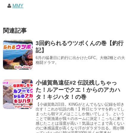
MMY
関連記事
3回釣られるウツボくんの巻【釣行
記】
6月の猛暑日に釣行に出かけたGFC。大物2種との大
格闘ドラマ。
小値賀島遠征#2 伝説残しちゃっ
た！ルアーでクエ！からのアカハ
タ！キジハタ！の巻
【小値賀島2日目。KINGがとんでもない記録を叩き
出す！これが伝説の島！】昨日ヒラマサを釣ってし
まったら朝マズメはここしか無いでしょう。という
ことで斑漁港が我々のホームに決定！こっちに来て
感じたことは湿度が高い！気温はそこまで高くない
のに体感温度が高くなり汗がダラダラ出る。雨が降
っていないのに朝は湿度100%近くが基本だ。