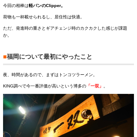
今回の相棒は
軽バンのClipper。
荷物も一杯載せられるし、居住性は快適。
ただ、発進時の重さとギアチェンジ時のカクカクした感じが課題
か。
■
福岡について最初にやったこと
夜、時間があるので、まずはトンコツラーメン。
KING調べで今一番評価が高いという博多の
「一双」
。