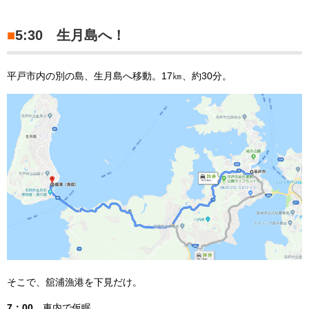
■
5:30 生月島へ！
平戸市内の別の島、生月島へ移動。17㎞、約30分。
そこで、舘浦漁港を下見だけ。
7：00
車内で仮眠。