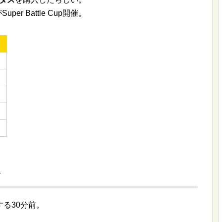
r Battle Cup開催。
発
る30分前。