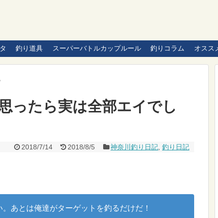
タ
釣り道具
スーパーバトルカップルール
釣りコラム
オスス
記
思ったら実は全部エイでし
2018/7/14
2018/8/5
神奈川釣り日記
,
釣り日記
い。あとは俺達がターゲットを釣るだけだ！