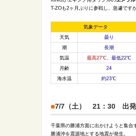
T-ZOも2ヶ月ぶりに参戦し、急遽ですがSupe
気象データ
天気
曇り
潮
長潮
気温
最高27℃
、最低22℃
月齢
24
海水温
約23℃
■
7/7（土） 21：30 出
千葉県の勝浦方面に出かけようと集合す
勝浦沖を震源地とする地震が発生。