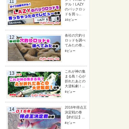
デル！LAZY
のパックロッ
ドを買っ...
10ビュー
各社の穴釣り
ロッドを調べ
てみたの巻...
9ビュー
これが神の集
まる島！心が
折れたあとの
大逆転劇！...
9ビュー
2016年得点王
決定戦の巻
【釣行記】...
8ビュー