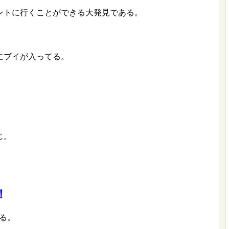
ントに行くことができる大発見である。
にブイが入ってる。
じ。
！
ある。