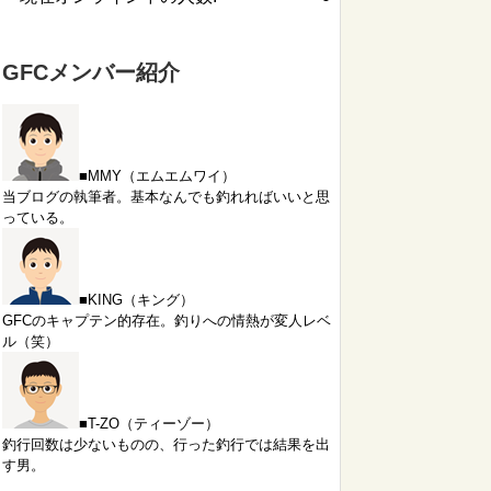
GFCメンバー紹介
■MMY（エムエムワイ）
当ブログの執筆者。基本なんでも釣れればいいと思
っている。
■KING（キング）
GFCのキャプテン的存在。釣りへの情熱が変人レベ
ル（笑）
■T-ZO（ティーゾー）
釣行回数は少ないものの、行った釣行では結果を出
す男。