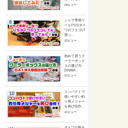
14ビュー
シャア専用リ
ール!?USダイ
ワのフエゴLT
買っ...
12ビュー
初めて買うク
ーラーボック
スの選び方-
DAIWA...
11ビュー
コンパクトで
使いやすい釣
り用メジャー
を再び自作...
11ビュー
ダイワの新モ