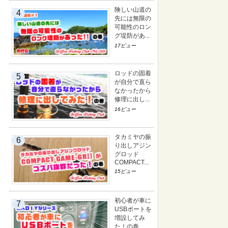
険しい山道の
先には無限の
可能性のロン
グ堤防があ...
17ビュー
ロッドの固着
が自分で直ら
なかったから
修理に出し...
16ビュー
タカミヤの振
り出しアジン
グロッド
COMPACT...
15ビュー
初心者が車に
USBポートを
増設してみ
た！の巻...