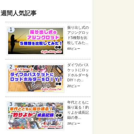
週間人気記事
振り出し式の
アジングロッ
ド5種類を比
較してみた...
69ビュー
ダイワのバス
ケットにロッ
ドホルダーを
DIY！の...
20ビュー
年代とともに
振り返る！釣
りよか成長記
録の巻...
18ビュー