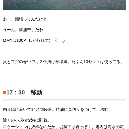
あー、頑張ってんだけど･････
うーん。勝浦苦手だわ。
MMYは100PTしか取れず(￣▽￣;)
貝とフグのせいでキス仕掛けが壊滅。たぶん10セットは使ってる。
■
17：30 移動
釣り場に着いて14時間経過。勝浦に見切りをつけて、移動。
近くの小規模な港に到着。
ロケーションは抜群なのだか、堤防下は岩っぽく、港内は海水の流