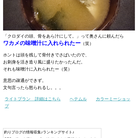
「クロダイの頭、骨をあら汁にして。」って奥さんに頼んだら
ワカメの味噌汁に入れられたー
（笑）
ホントは頭を残して骨付きでさばいたので、
お刺身を活き造り風に盛りたかったんだ。
それも味噌汁に入れられたー（笑）
意思の疎通ができず。
文句言ったら怒られるし。。。
ライトプラン 詳細はこちら
ヘテムル
カラーミーショッ
プ
釣りブログの情報収集♪ランキングサイト♪