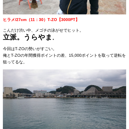
ヒラメ/27cm（11：30）T-ZO【3000PT】
こんだけ渋い中、メゴチの泳がせでヒット。
立派。うらやま
。
今回はT-ZOの勢いがすごい。
俺とT-ZOの年間獲得ポイントの差、15,000ポイントを取って逆転を
狙ってるな。