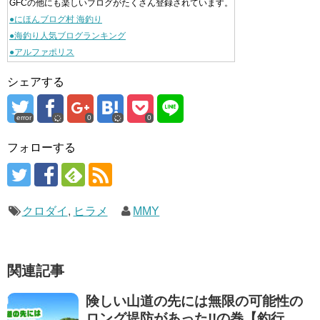
GFCの他にも楽しいブログがたくさん登録されています。
●にほんブログ村 海釣り
●海釣り人気ブログランキング
●アルファポリス
シェアする
error
0
0
フォローする
クロダイ
,
ヒラメ
MMY
関連記事
険しい山道の先には無限の可能性の
ロング堤防があった!!の巻【釣行