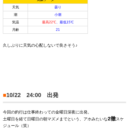
天気
曇り
潮
小潮
気温
最高22℃
、最低15℃
月齢
21
久しぶりに天気の心配しないで良さそう♪
■
10/22 24:00 出発
今回の釣行は仕事終わっての金曜日深夜に出発。
2徹
土曜日を経て日曜日の朝マズメまでという、アホみたいな
スケ
ジュール（笑）