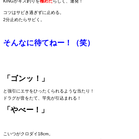
KINGがキス釣りを
極めた
らしく、連発！
コツはサビき過ぎずに止める。
2分止めたらサビく。
そんなに待てねー！（笑）
「ゴンッ！」
と強引にエサをひったくられるような当たり！
ドラグが音をたて、竿先が引込まれる！
「やべー！」
こいつがクロダイ18cm。