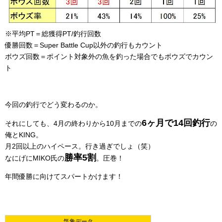
※平均PT＝総獲得PT/釣行回数
優勝回数＝Super Battle Cup以外の釣行もカウント
ボウズ回数＝ポイント対象外の魚を釣った場合でもボウズでカウン
ト
今回の釣行でどう変わるのか。
6ヶ月で14回釣行
それにしても、4月の終わりから10月までの
の
俺とKING。
月2回以上のハイペース。行き過ぎでしょ（笑）
勝率5割
なにげにMIKO氏の
。圧巻！
年間優勝に向けてスパートかけます！
気象データ