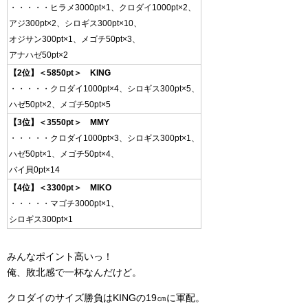
・・・・・ヒラメ3000pt×1、クロダイ1000pt×2、
アジ300pt×2、シロギス300pt×10、
オジサン300pt×1、メゴチ50pt×3、
アナハゼ50pt×2
【2位】＜5850pt＞ KING
・・・・・クロダイ1000pt×4、シロギス300pt×5、
ハゼ50pt×2、メゴチ50pt×5
【3位】＜3550pt＞ MMY
・・・・・クロダイ1000pt×3、シロギス300pt×1、
ハゼ50pt×1、メゴチ50pt×4、
バイ貝0pt×14
【4位】＜3300pt＞ MIKO
・・・・・マゴチ3000pt×1、
シロギス300pt×1
みんなポイント高いっ！
俺、敗北感で一杯なんだけど。
クロダイのサイズ勝負はKINGの19㎝に軍配。