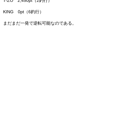
T-ZO 2,450pt（2釣行）
KING 0pt（6釣行）
まだまだ一発で逆転可能なのである。