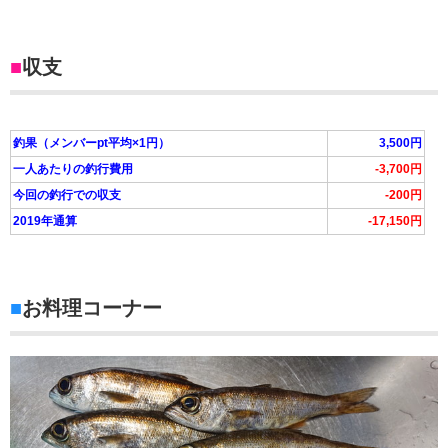
■
収支
釣果（メンバーpt平均×1円）
3,500円
一人あたりの釣行費用
-3,700円
今回の釣行での収支
-200円
2019年通算
-17,150円
■
お料理コーナー