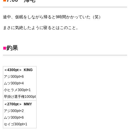
途中、仮眠をしながら帰ると9時間かかっていた（笑）
まさに気絶したように寝るとはこのこと。
■
釣果
＜4300pt＞ KING
アジ300pt×6
ムツ300pt×4
小ヒラメ300pt×1
早掛け選手権1000pt
＜2700pt＞ MMY
アジ300pt×2
ムツ300pt×6
セイゴ300pt×1