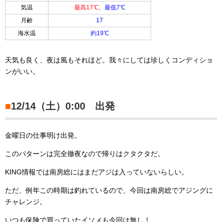
気温
最高17
℃
、最低7
℃
月齢
17
海水温
約19℃
天気も良く、夜は風もそれほど。我々にしては珍しくコンディショ
ンがいい。
■
12/14（土）0:00 出発
金曜日の仕事明け出発。
このパターンは完全徹夜なので帰りはクタクタだ。
KING情報では南房総にはまだアジは入っていないらしい。
ただ、例年この時期は釣れているので、今回は南房総でアジングに
チャレンジ。
いつも保険で買っていたイソメも今回は無し！