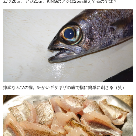
ムツ20㎝。アジ21㎝。KINGのアジは25㎝超えてるのでは？
獰猛なムツの歯。細かいギザギザの歯で指に簡単に刺さる（笑）