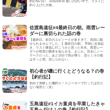
釣行No.017 2016/04/30 食いの渋い中で、ラストに
釣り上げた大物...
佐渡島遠征#4最終日の朝。雨雲レー
ダーに裏切られた話の巻
【最終日。前日のエピソードが多すぎて、前回に載
せられませんでした。】最終日の朝。 早朝に全員起
き、ラスト勝負に行こうかと思った矢先、雨雲レー
ダーが雨雲の襲来を知らせる。まじか。完全にノー
マークだった。あと15分で雨が降り、恐らくその後
はずっと雨。信じられない。
初心者が磯に行くとどうなる？の巻
【釣行記】
初めて体験した磯釣り！スニーカーで行っては行け
ない場所だ（笑）
五島遠征#1イカ童貞を卒業したきゃ
五島へ行け！の巻【釣行記】